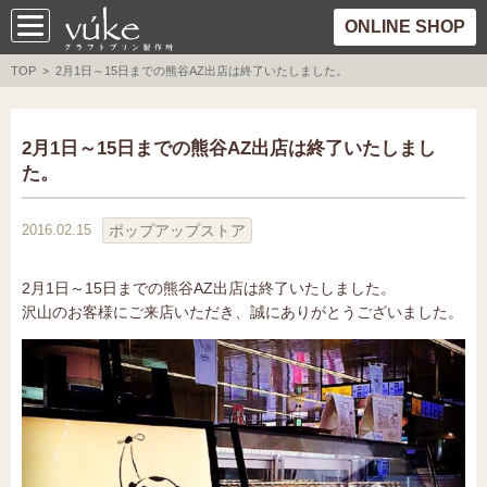
ONLINE SHOP
TOP
> 2月1日～15日までの熊谷AZ出店は終了いたしました。
2月1日～15日までの熊谷AZ出店は終了いたしまし
た。
ポップアップストア
2016.02.15
2月1日～15日までの熊谷AZ出店は終了いたしました。
沢山のお客様にご来店いただき、誠にありがとうございました。