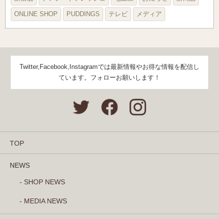
ONLINE SHOP
PUDDINGS
テレビ
メディア
Twitter,Facebook,Instagramでは最新情報やお得な情報を配信し
ています。フォローお願いします！
TOP
NEWS
- SHOP NEWS
- MEDIA NEWS