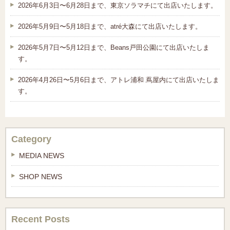
2026年6月3日〜6月28日まで、東京ソラマチにて出店いたします。
2026年5月9日〜5月18日まで、atré大森にて出店いたします。
2026年5月7日〜5月12日まで、Beans戸田公園にて出店いたしま
す。
2026年4月26日〜5月6日まで、アトレ浦和 蔦屋内にて出店いたしま
す。
Category
MEDIA NEWS
SHOP NEWS
Recent Posts