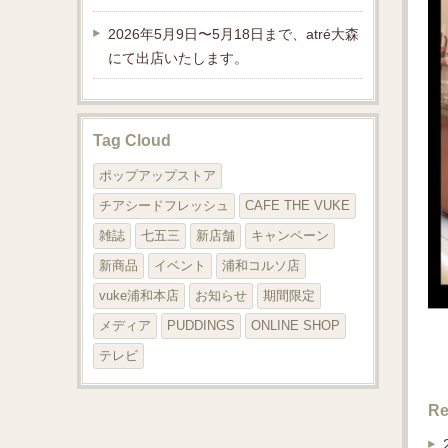
2026年5月9日〜5月18日まで、atré大森
にて出店いたします。
Tag Cloud
ポップアップストア
チアシードフレッシュ
CAFE THE VUKE
雑誌
七五三
新店舗
キャンペーン
新商品
イベント
浦和コルソ店
vuke浦和本店
お知らせ
期間限定
メディア
PUDDINGS
ONLINE SHOP
テレビ
Re