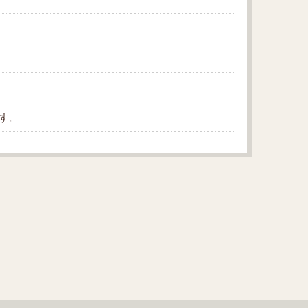
。
ます。