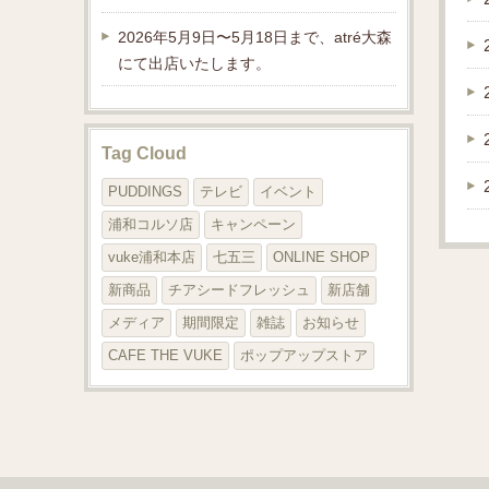
2026年5月9日〜5月18日まで、atré大森
にて出店いたします。
Tag Cloud
PUDDINGS
テレビ
イベント
浦和コルソ店
キャンペーン
vuke浦和本店
七五三
ONLINE SHOP
新商品
チアシードフレッシュ
新店舗
メディア
期間限定
雑誌
お知らせ
CAFE THE VUKE
ポップアップストア