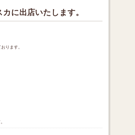
トスカに出店いたします。
ております。
す。