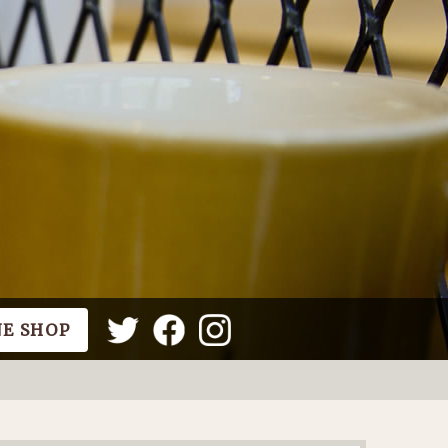
NE SHOP