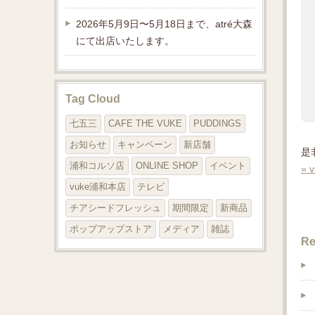
2026年5月9日〜5月18日まで、atré大森
にて出店いたします。
Tag Cloud
七五三
CAFE THE VUKE
PUDDINGS
お知らせ
キャンペーン
新店舗
是
浦和コルソ店
ONLINE SHOP
イベント
»
vuke浦和本店
テレビ
チアシードフレッシュ
期間限定
新商品
ポップアップストア
メディア
雑誌
Re