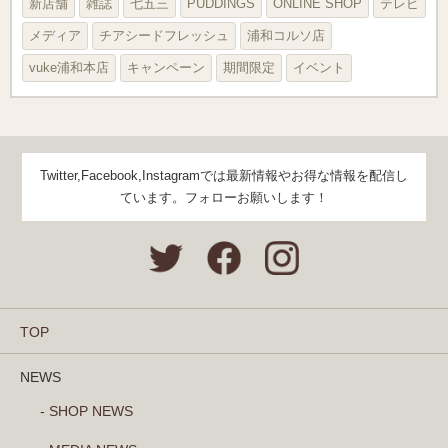
新店舗
雑誌
七五三
PUDDINGS
ONLINE SHOP
テレビ
メディア
チアシードフレッシュ
浦和コルソ店
vuke浦和本店
キャンペーン
期間限定
イベント
Twitter,Facebook,Instagramでは最新情報やお得な情報を配信し
ています。フォローお願いします！
TOP
NEWS
- SHOP NEWS