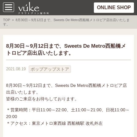
ONLINE SHOP
TOP
> 8月30日～9月12日まで、Sweets De Metro西船橋メトロピア店出店いたしま
す。
8月30日～9月12日まで、Sweets De Metro西船橋メ
トロピア店出店いたします。
ポップアップストア
2021.08.19
8月30日～9月12日まで、Sweets De Metro西船橋メトロピア店
出店いたします。
皆様のご来店をお待ちしております。
＊営業時間：平日11:00～22:00、土11:00～21:00、日祝11:00～
20:00
＊アクセス：東京メトロ東西線 西船橋駅 改札外左