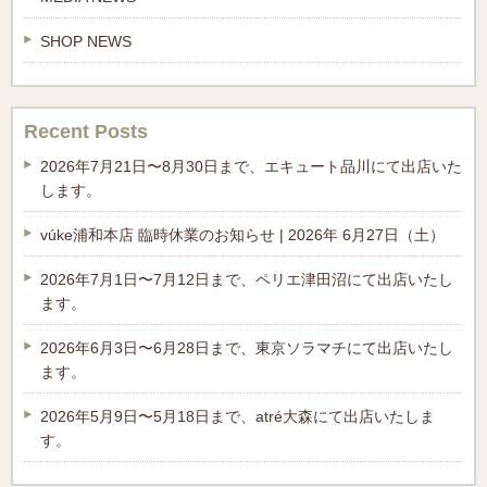
SHOP NEWS
Recent Posts
2026年7月21日〜8月30日まで、エキュート品川にて出店いた
します。
vúke浦和本店 臨時休業のお知らせ | 2026年 6月27日（土）
2026年7月1日〜7月12日まで、ペリエ津田沼にて出店いたし
ます。
2026年6月3日〜6月28日まで、東京ソラマチにて出店いたし
ます。
2026年5月9日〜5月18日まで、atré大森にて出店いたしま
す。