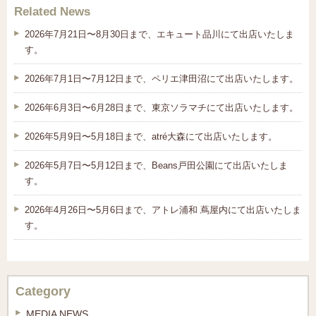
Related News
2026年7月21日〜8月30日まで、エキュート品川にて出店いたしま
す。
2026年7月1日〜7月12日まで、ペリエ津田沼にて出店いたします。
2026年6月3日〜6月28日まで、東京ソラマチにて出店いたします。
2026年5月9日〜5月18日まで、atré大森にて出店いたします。
2026年5月7日〜5月12日まで、Beans戸田公園にて出店いたしま
す。
2026年4月26日〜5月6日まで、アトレ浦和 蔦屋内にて出店いたしま
す。
Category
MEDIA NEWS