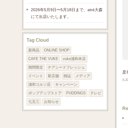
2026年5月9日〜5月18日まで、atré大森
にて出店いたします。
Tag Cloud
新商品
ONLINE SHOP
CAFE THE VUKE
vuke浦和本店
期間限定
チアシードフレッシュ
是
イベント
新店舗
雑誌
メディア
»
浦和コルソ店
キャンペーン
ポップアップストア
PUDDINGS
テレビ
七五三
お知らせ
Re