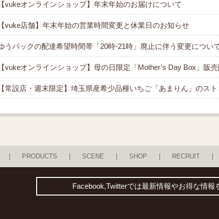
【vukeオンラインショップ】年末年始のお届けについて
【vuke店舗】年末年始の営業時間変更と休業日のお知らせ
ゆうパックの配達希望時間帯「20時-21時」廃止に伴う変更につい
【vukeオンラインショップ】母の日限定「Mother’s Day Box」
【常設店・週末限定】埼玉県産希少品種いちご「あまりん」のスト
PRODUCTS
SCENE
SHOP
RECRUIT
Facebook,Twitterでは最新情報やお