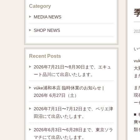
Category
MEDIA NEWS
SHOP NEWS
202
い
Recent Posts
v
2026年7月21日〜8月30日まで、エキュ
大
ート品川にて出店いたします。
ま
ま
vúke浦和本店 臨時休業のお知らせ |
現
2026年 6月27日（土）
ー
2026年7月1日〜7月12日まで、ペリエ津
■
田沼にて出店いたします。
爽
類
2026年6月3日〜6月28日まで、東京ソラ
マチにて出店いたします。