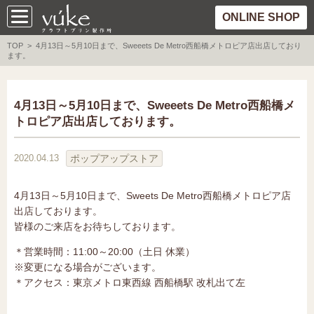
ONLINE SHOP
TOP
> 4月13日～5月10日まで、Sweeets De Metro西船橋メトロピア店出店しており
ます。
4月13日～5月10日まで、Sweeets De Metro西船橋メ
トロピア店出店しております。
ポップアップストア
2020.04.13
4月13日～5月10日まで、Sweets De Metro西船橋メトロピア店
出店しております。
皆様のご来店をお待ちしております。
＊営業時間：11:00～20:00（土日 休業）
※変更になる場合がございます。
＊アクセス：東京メトロ東西線 西船橋駅 改札出て左