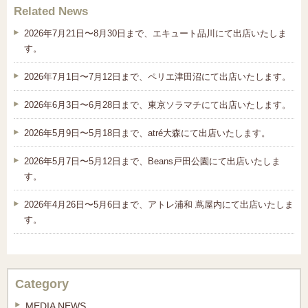
Related News
2026年7月21日〜8月30日まで、エキュート品川にて出店いたしま
す。
2026年7月1日〜7月12日まで、ペリエ津田沼にて出店いたします。
2026年6月3日〜6月28日まで、東京ソラマチにて出店いたします。
2026年5月9日〜5月18日まで、atré大森にて出店いたします。
2026年5月7日〜5月12日まで、Beans戸田公園にて出店いたしま
す。
2026年4月26日〜5月6日まで、アトレ浦和 蔦屋内にて出店いたしま
す。
Category
MEDIA NEWS