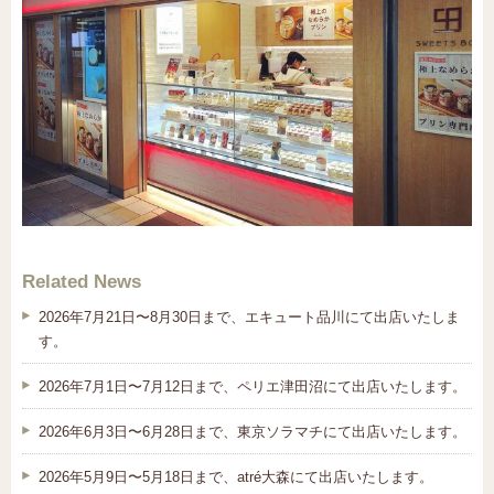
Related News
2026年7月21日〜8月30日まで、エキュート品川にて出店いたしま
す。
2026年7月1日〜7月12日まで、ペリエ津田沼にて出店いたします。
2026年6月3日〜6月28日まで、東京ソラマチにて出店いたします。
2026年5月9日〜5月18日まで、atré大森にて出店いたします。