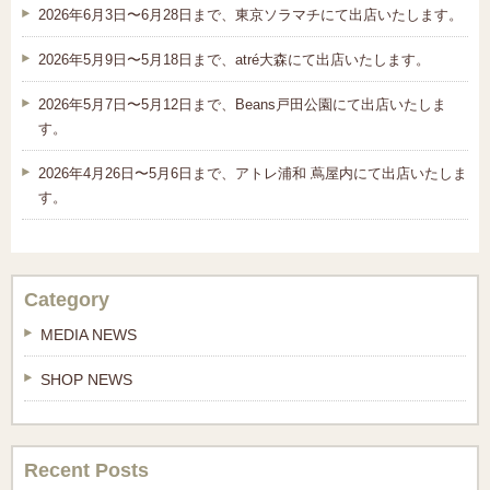
2026年6月3日〜6月28日まで、東京ソラマチにて出店いたします。
2026年5月9日〜5月18日まで、atré大森にて出店いたします。
2026年5月7日〜5月12日まで、Beans戸田公園にて出店いたしま
す。
2026年4月26日〜5月6日まで、アトレ浦和 蔦屋内にて出店いたしま
す。
Category
MEDIA NEWS
SHOP NEWS
Recent Posts