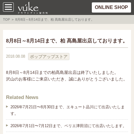
ONLINE SHOP
TOP
> 8月8日～8月14日まで、柏 髙島屋出店しております。
8月8日～8月14日まで、柏 髙島屋出店しております。
ポップアップストア
2018.08.08
8月8日～8月14日までの柏髙島屋出店は終了いたしました。
沢山のお客様にご来店いただき、誠にありがとうございました。
Related News
2026年7月21日〜8月30日まで、エキュート品川にて出店いたしま
す。
2026年7月1日〜7月12日まで、ペリエ津田沼にて出店いたします。